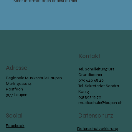
Mehr Informationen findest du hier
Kontakt
Adresse
Tel. Schulleitung Urs
Grundbacher
Regionale Musikschule Laupen
079 640 68 46
Marktgasse 14
Tel. Sekretariat Sandra
Postfach
König
3177 Laupen
031 505 12 70
musikschule@laupen.ch
Social
Datenschutz
Facebook
Datenschutzerklärung