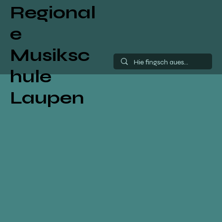
Regional
e
Musiksc
hule
Laupen