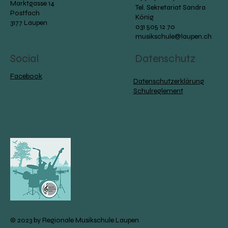
Marktgasse 14
Tel. Sekretariat Sandra
Postfach
König
3177 Laupen
031 505 12 70
musikschule@laupen.ch
Social
Datenschutz
Facebook
Datenschutzerklärung
Schulreglement
© 2023 by Regionale Musikschule Laupen