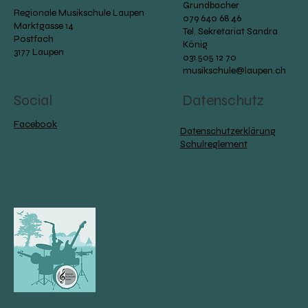
Grundbacher
Regionale Musikschule Laupen
079 640 68 46
Marktgasse 14
Tel. Sekretariat Sandra
Postfach
König
3177 Laupen
031 505 12 70
musikschule@laupen.ch
Social
Datenschutz
Facebook
Datenschutzerklärung
Schulreglement