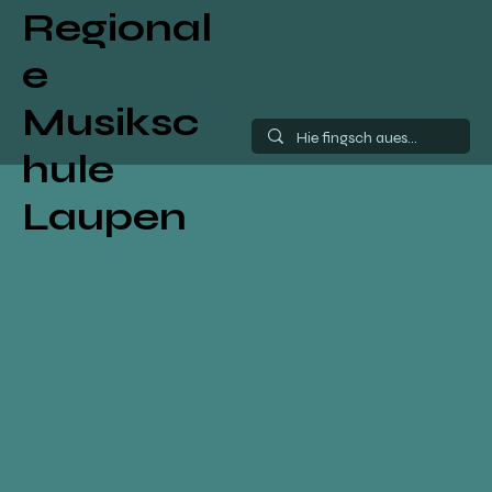
Regional
e
Musiksc
hule
Laupen